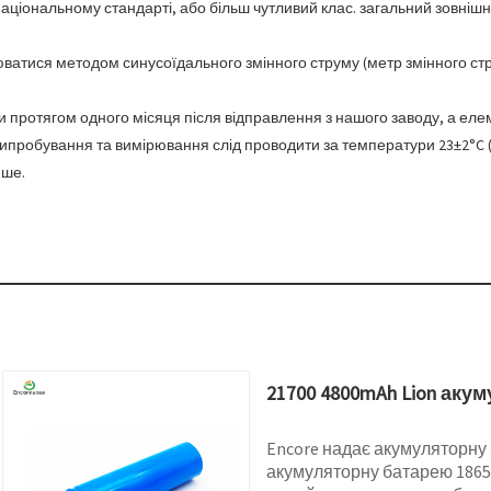
аціональному стандарті, або більш чутливий клас. загальний зовнішн
ватися методом синусоїдального змінного струму (метр змінного стру
протягом одного місяця після відправлення з нашого заводу, а елем
пробування та вимірювання слід проводити за температури 23±2°C (в
нше.
21700 4800mAh Lion аку
Encore надає акумуляторну 
акумуляторну батарею 18650