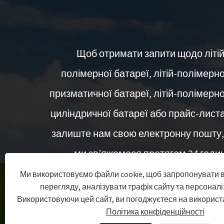
Щоб отримати запити щодо літій
полімерної батареї, літій-полімерно
призматичної батареї, літій-полімерно
циліндричної батареї або прайс-листа
залиште нам свою електронну пошту, 
ми зв’яжемося протягом 24 годин
Ми використовуємо файли cookie, щоб запропонувати 
перегляду, аналізувати трафік сайту та персоналі
ЗАПИТ ЗАРАЗ
Використовуючи цей сайт, ви погоджуєтеся на використа
Політика конфіденційності