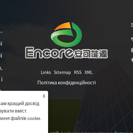
-
ї
ї
,
Links
Sitemap
RSS
XML
і
Політика конфіденційності
.
X
вам кращий досвід
зувати вміст.
ння файлів cookie.