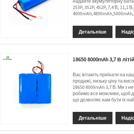
надайте акумуляторну батаре
2S3P, 3S2P, 4S2P, 7,4 В, 11,1 В,
4000mAh,4800mAh,5000mAh,
Детальніше
Наді
18650 8000mAh 3,7 В літ
Вас вітають приїхати на на
продажі, низьку ціну та вис
18650 8000mAh 3,7 В. Ми з н
робимо все можливе, щоб до
що дозволяє нам бути їх на
Детальніше
Наді