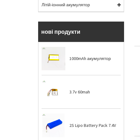
Літій-іонний акумулятор
нові продукти
1000mAh акумулятор
3.7v 60mah
2S Lipo Battery Pack 7.4V