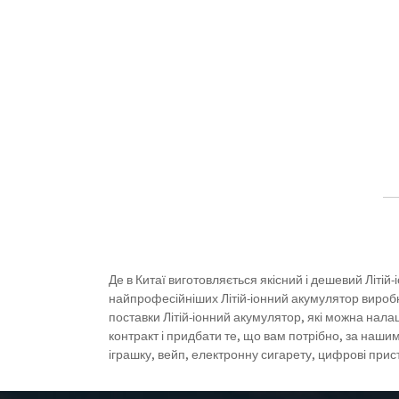
Де в Китаї виготовляється якісний і дешевий Літій
найпрофесійніших Літій-іонний акумулятор виробни
поставки Літій-іонний акумулятор, які можна налаш
контракт і придбати те, що вам потрібно, за наши
іграшку, вейп, електронну сигарету, цифрові прис