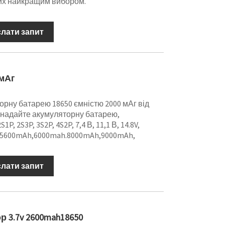
их найкращим вибором.
слати запит
 мАг
орну батарею 18650 ємністю 2000 мАг від
ж надайте акумуляторну батарею,
P, 2S3P, 3S2P, 4S2P, 7,4 В, 11,1 В, 14.8V,
5600mAh,6000mah.8000mAh,9000mAh,
слати запит
р 3.7v 2600mah18650