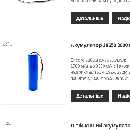
дозволяючи нам бути для н
Детальніше
Наді
Акумулятор 18650 2000
Encore забезпечує акумулят
1500 мАг до 3350 мАг; Тако
наприклад 1S1P, 1S2P, 2S2P, 2S1
4000mAh,4800mAh,5000mAh,
Детальніше
Наді
Літій-іонний акумулято