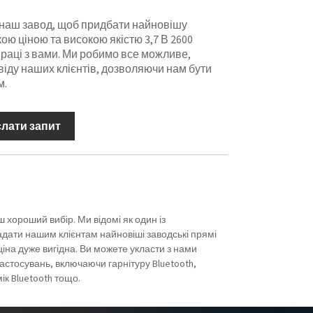
наш завод, щоб придбати найновішу
кою ціною та високою якістю 3,7 В 2600
праці з вами. Ми робимо все можливе,
віду наших клієнтів, дозволяючи нам бути
м.
слати запит
ш хороший вибір. Ми відомі як один із
надати нашим клієнтам найновіші заводські прямі
ціна дуже вигідна. Ви можете укласти з нами
астосувань, включаючи гарнітуру Bluetooth,
ік Bluetooth тощо.