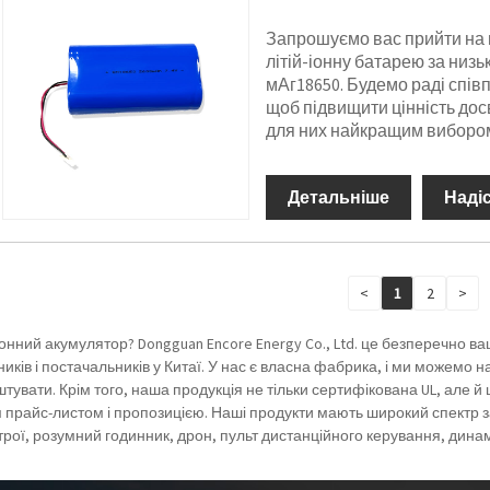
Запрошуємо вас прийти на 
літій-іонну батарею за низь
мАг18650. Будемо раді спів
щоб підвищити цінність дос
для них найкращим виборо
Детальніше
Наді
<
1
2
>
-іонний акумулятор? Dongguan Encore Energy Co., Ltd. це безперечно ва
ків і постачальників у Китаї. У нас є власна фабрика, і ми можемо 
тувати. Крім того, наша продукція не тільки сертифікована UL, але й 
м прайс-листом і пропозицією. Наші продукти мають широкий спектр з
трої, розумний годинник, дрон, пульт дистанційного керування, динам