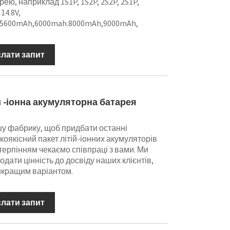
ю, наприклад 1S1P, 1S2P, 2S2P, 2S1P,
 14.8V,
5600mAh,6000mah.8000mAh,9000mAh,
слати запит
ій -іонна акумуляторна батарея
шу фабрику, щоб придбати останні
окоякісний пакет літій-іонних акумуляторів
етерпінням чекаємо співпраці з вами. Ми
дати цінність до досвіду наших клієнтів,
йкращим варіантом.
слати запит