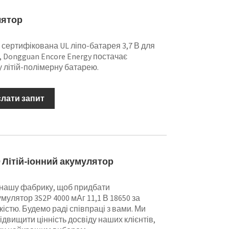
лятор
 сертифікована UL ліпо-батарея 3,7 В для
, Dongguan Encore Energy постачає
 літій-полімерну батарею.
слати запит
0 Літій-іонний акумулятор
 нашу фабрику, щоб придбати
мулятор 3S2P 4000 мАг 11,1 В 18650 за
істю. Будемо раді співпраці з вами. Ми
двищити цінність досвіду наших клієнтів,