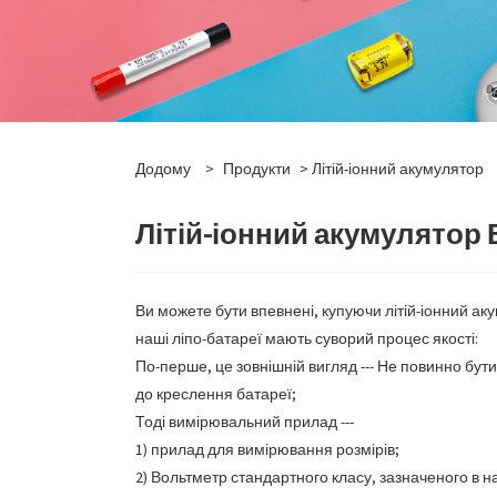
Додому
>
Продукти
> Літій-іонний акумулятор
Літій-іонний акумулятор
Ви можете бути впевнені, купуючи літій-іонний а
наші ліпо-батареї мають суворий процес якості:
По-перше, це зовнішній вигляд --- Не повинно бути
до креслення батареї;
Тоді вимірювальний прилад ---
1) прилад для вимірювання розмірів;
2) Вольтметр стандартного класу, зазначеного в н