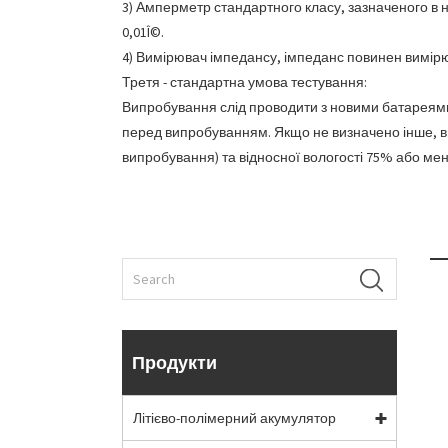
3) Амперметр стандартного класу, зазначеного в н
0,01Î©.
4) Вимірювач імпедансу, імпеданс повинен вимірю
Третя - стандартна умова тестування:
Випробування слід проводити з новими батареями 
перед випробуванням. Якщо не визначено інше, ви
випробування) та відносної вологості 75% або ме
Продукти
Літієво-полімерний акумулятор