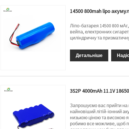
14500 800mah lipo акуму
Ліпо-батарея 14500 800 мАг,
вейпа, електронних сигарет
циліндричну та призматичну
Детальніше
Наді
3S2P 4000mAh 11.1V 1865
Запрошуємо вас прийти на
найновіший літій-іонний аку
низькою ціною та високою як
робимо все можливе, щоб пі