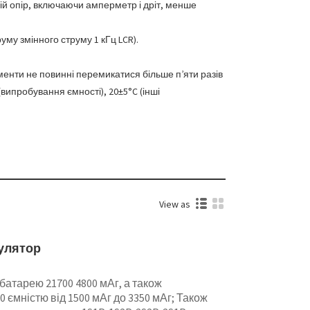
ій опір, включаючи амперметр і дріт, менше
му змінного струму 1 кГц LCR).
енти не повинні перемикатися більше п’яти разів
ипробування ємності), 20±5°C (інші
View as
мулятор
батарею 21700 4800 мАг, а також
 ємністю від 1500 мАг до 3350 мАг; Також