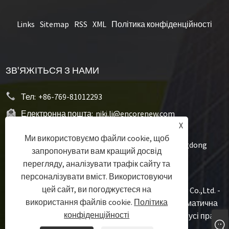
Links
Sitemap
RSS
XML
Політика конфіденційності
ЗВ'ЯЖІТЬСЯ З НАМИ
Тел:
+86-769-81012293
Електронна пошта:
niki.li@encorenew.com
X
Адреса:
12# Sanjiang Industry Road, Hengquan
Ми використовуємо файли cookie, щоб
Community, Hengli Town, Dongguan City, Guangdong
запропонувати вам кращий досвід
Province, China
перегляду, аналізувати трафік сайту та
персоналізувати вміст. Використовуючи
цей сайт, ви погоджуєтеся на
Авторське право © 2022 Dongguan Encore Energy Co.,Ltd. -
використання файлів cookie.
Політика
літій-полімерна батарея, літій-полімерна призматична
конфіденційності
батарея, літій-полімерна циліндрична батарея - усі права
захищено.