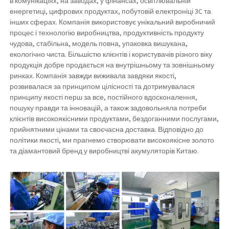
в комунікаціях, на заводах, у фінансах, освітлювальній
енергетиці, цифрових продуктах, побутовій електроніці 3C та
інших сферах. Компанія використовує унікальний виробничий
процес і технологію виробництва, продуктивність продукту
чудова, стабільна, модель повна, упаковка вишукана,
екологічно чиста. Більшістю клієнтів і користувачів різного віку
продукція добре продається на внутрішньому та зовнішньому
ринках. Компанія завжди виживала завдяки якості,
розвивалася за принципом цілісності та дотримувалася
принципу якості перш за все, постійного вдосконалення,
пошуку правди та інновацій, а також задовольняла потреби
клієнтів високоякісними продуктами, бездоганними послугами,
прийнятними цінами та своєчасна доставка. Відповідно до
політики якості, ми прагнемо створювати високоякісне золото
та діамантовий бренд у виробництві акумуляторів Китаю.