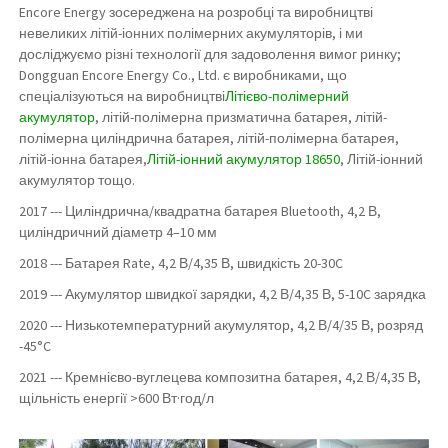
Encore Energy зосереджена на розробці та виробництві
невеликих літій-іонних полімерних акумуляторів, і ми
досліджуємо різні технології для задоволення вимог ринку;
Dongguan Encore Energy Co., Ltd. є виробниками, що
спеціалізуються на виробництві
Літієво-полімерний
акумулятор
, літій-полімерна призматична батарея, літій-
полімерна циліндрична батарея, літій-полімерна батарея,
літій-іонна батарея,
Літій-іонний акумулятор 18650
, Літій-іонний
акумулятор тощо.
2017 --- Циліндрична/квадратна батарея Bluetooth, 4,2 В,
циліндричний діаметр 4–10 мм
2018 --- Батарея Rate, 4,2 В/4,35 В, швидкість 20-30C
2019 --- Акумулятор швидкої зарядки, 4,2 В/4,35 В, 5-10C зарядка
2020 --- Низькотемпературний акумулятор, 4,2 В/4/35 В, розряд
-45°C
2021 --- Кремнієво-вуглецева композитна батарея, 4,2 В/4,35 В,
щільність енергії >600 Вт·год/л