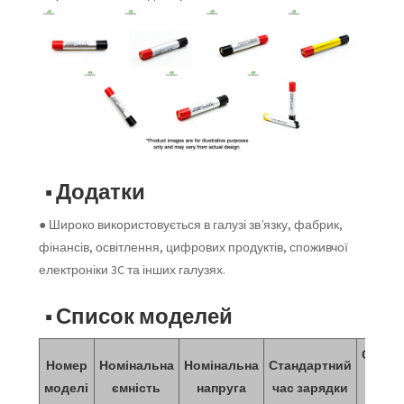
■ Додатки
● Широко використовується в галузі зв’язку, фабрик,
фінансів, освітлення, цифрових продуктів, споживчої
електроніки 3C та інших галузях.
■ Список моделей
Обмеж
Номер
Номінальна
Номінальна
Стандартний
напр
моделі
ємність
напруга
час зарядки
заря