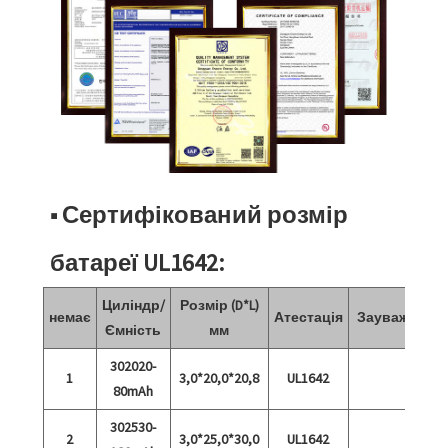
■ Сертифікований розмір
батареї UL1642:
Циліндр/
Розмір (D*L)
немає
Атестація
Зауваження
Ємність
мм
302020-
1
3,0*20,0*20,8
UL1642
80mAh
302530-
2
3,0*25,0*30,0
UL1642