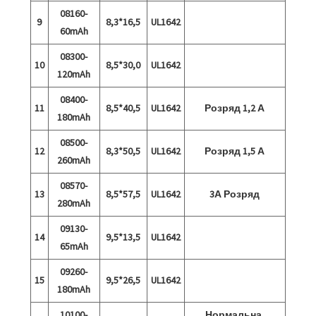
08160-
9
8,3*16,5
UL1642
60mAh
08300-
10
8,5*30,0
UL1642
120mAh
08400-
11
8,5*40,5
UL1642
Розряд 1,2 А
180mAh
08500-
12
8,3*50,5
UL1642
Розряд 1,5 А
260mAh
08570-
13
8,5*57,5
UL1642
3А Розряд
280mAh
09130-
14
9,5*13,5
UL1642
65mAh
09260-
15
9,5*26,5
UL1642
180mAh
10100-
Нормальна,