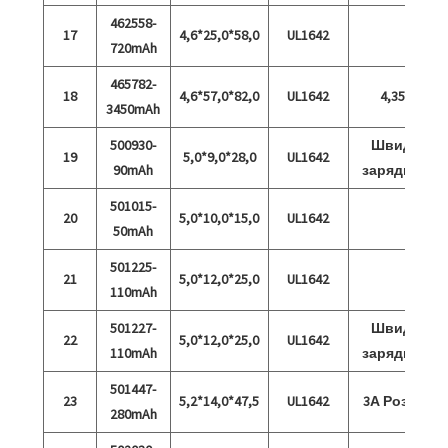
462558-
17
4,6*25,0*58,0
UL1642
720mAh
465782-
18
4,6*57,0*82,0
UL1642
4,35 В
3450mAh
500930-
Швидка
19
5,0*9,0*28,0
UL1642
90mAh
зарядка 5C
501015-
20
5,0*10,0*15,0
UL1642
50mAh
501225-
21
5,0*12,0*25,0
UL1642
110mAh
501227-
Швидка
22
5,0*12,0*25,0
UL1642
110mAh
зарядка 5C
501447-
23
5,2*14,0*47,5
UL1642
3А Розряд
280mAh