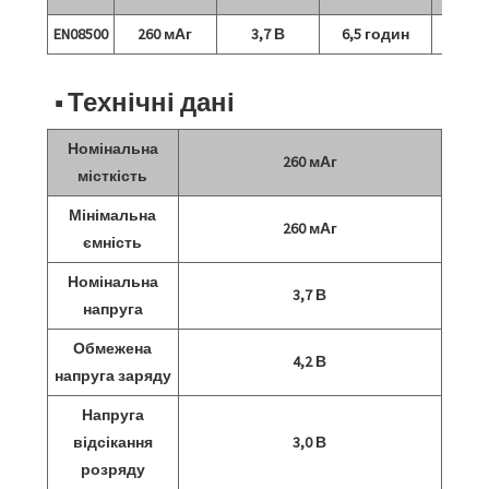
EN08500
260 мАг
3,7 В
6,5 годин
4,2 
■ Технічні дані
Номінальна
260 мАг
місткість
Мінімальна
260 мАг
ємність
Номінальна
3,7 В
напруга
Обмежена
4,2 В
напруга заряду
Напруга
відсікання
3,0 В
розряду