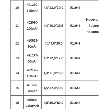
401230-
10
4,0*12,0*30,0
UL1642
125mAh
Нормальний
402030-
11
4,0*20,0*29,5
UL1642
і високий
200mAh
показник 15C
410929-
12
4,1*9,0*29,0
UL1642
80mAh
421217-
13
4,2*12,0*17,0
UL1642
50mAh
432126-
14
4,3*21,0*26,0
UL1642
190mAh
451220-
15
4,5*12,0*20,0
UL1642
70mAh
455080-
16
4,5*50,0*80,0
UL1642
2100mAh