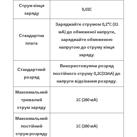
Струм кінця
0,02C
заряду
Заряджайте струмом 0,2°C (32
мА) до обмеженої напруги,
Стандартна
заряджайте обмеженою
плата
напругою до струму кінця
заряду.
Використовуючи розряд
Стандартний
постійного струму 0,2C(32mA) до
розряд
напруги відсікання розряду.
Максимальний
тривалий
1C (260 мА)
струм заряду
Максимальний
постійний
1C (260 мА)
струм розряду