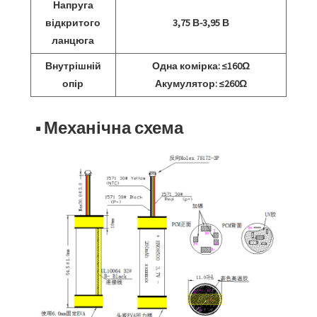
Напруга
відкритого
3,75 В-3,95 В
ланцюга
Внутрішній
Одна комірка: ≤160Ω
опір
Акумулятор: ≤260Ω
■ Механічна схема