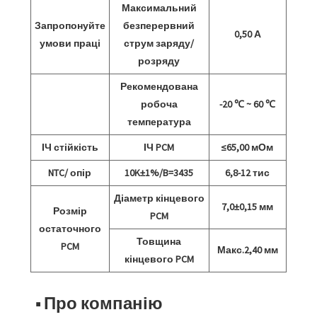
Максимальний
Запропонуйте
безперервний
0,50 А
умови праці
струм заряду/
розряду
Рекомендована
робоча
-20 ℃ ~ 60 ℃
температура
ІЧ стійкість
ІЧ PCM
≤65,00 мОм
NTC/ опір
10K±1%/B=3435
6,8-12 тис
Діаметр кінцевого
7,0±0,15 мм
Розмір
PCM
остаточного
Товщина
PCM
Макс.2,40 мм
кінцевого PCM
■ Про компанію