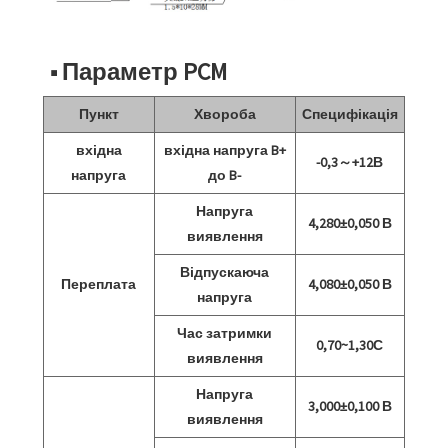
■ Параметр PCM
Пункт
Хвороба
Специфікація
вхідна
вхідна напруга B+
-0,3～+12В
напруга
до B-
Напруга
4,280±0,050 В
виявлення
Відпускаюча
Переплата
4,080±0,050 В
напруга
Час затримки
0,70~1,30С
виявлення
Напруга
3,000±0,100 В
виявлення