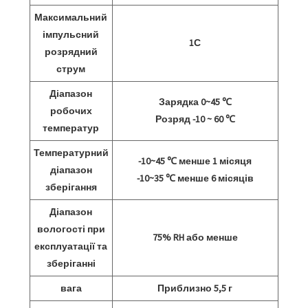
Максимальний
імпульсний
1С
розрядний
струм
Діапазон
Зарядка 0~45 ℃
робочих
Розряд -10 ~ 60 ℃
температур
Температурний
-10~45 ℃ менше 1 місяця
діапазон
-10~35 ℃ менше 6 місяців
зберігання
Діапазон
вологості при
75% RH або менше
експлуатації та
зберіганні
вага
Приблизно 5,5 г