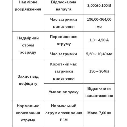
Надмірне
Відпускаюча
3,000±0,100 В
розрядження
напруга
Час затримки
196,00~364,00
виявлення
мс
Перевищення
Надмірний
1,0 ~ 4,50 А
струму
струм
розряду
Час затримки
5,60～10,40 мс
Короткий час
затримки
196～364us
Захист від
виявлення
дефіциту
Відключити
Умови випуску
навантаження
Нормальне
Нормальний
споживання
струм споживання
Макс. 7,00 uA
струму
PCM