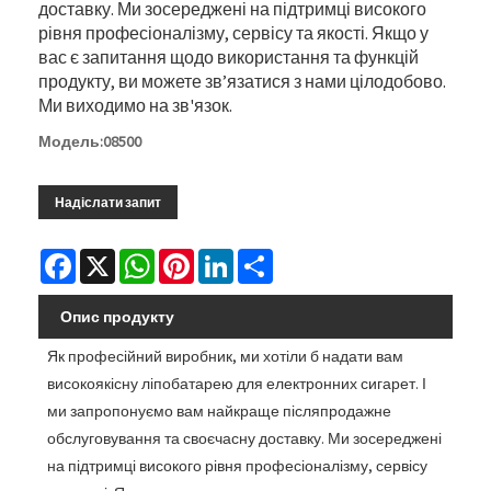
доставку. Ми зосереджені на підтримці високого
рівня професіоналізму, сервісу та якості. Якщо у
вас є запитання щодо використання та функцій
продукту, ви можете зв’язатися з нами цілодобово.
Ми виходимо на зв'язок.
Модель:08500
Надіслати запит
Facebook
X
WhatsApp
Pinterest
LinkedIn
Share
Опис продукту
Як професійний виробник, ми хотіли б надати вам
високоякісну ліпобатарею для електронних сигарет. І
ми запропонуємо вам найкраще післяпродажне
обслуговування та своєчасну доставку. Ми зосереджені
на підтримці високого рівня професіоналізму, сервісу